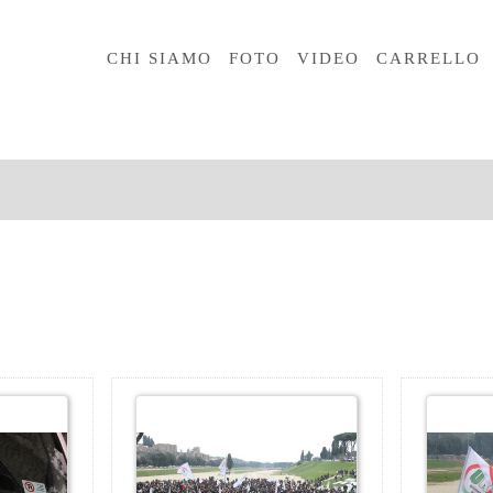
CHI SIAMO
FOTO
VIDEO
CARRELLO