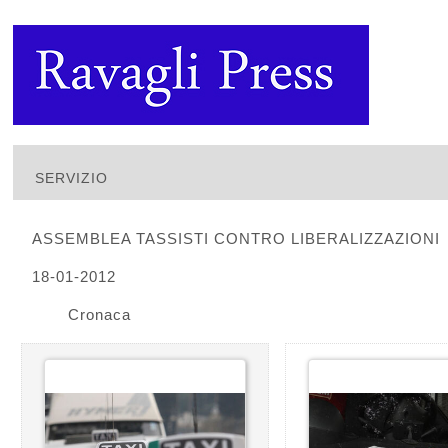
Ravagli foto rava
SERVIZIO
ASSEMBLEA TASSISTI CONTRO LIBERALIZZAZIONI
18-01-2012
Cronaca