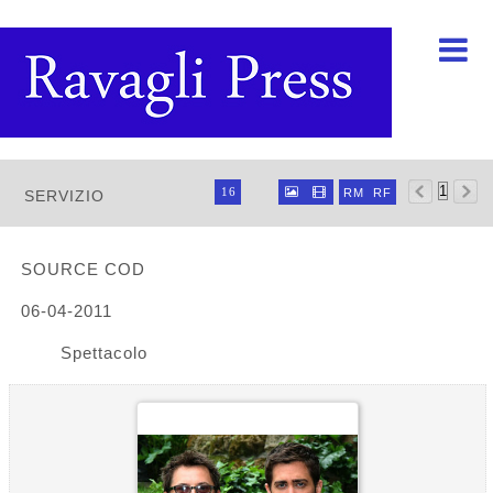

Ravagli foto rava



16


RM
RF
SERVIZIO
32
64
96
SOURCE COD
06-04-2011
Spettacolo