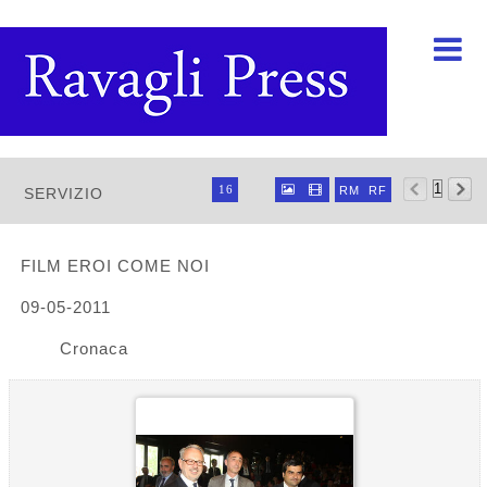

Ravagli foto rava



16


RM
RF
SERVIZIO
32
64
96
FILM EROI COME NOI
09-05-2011
Cronaca