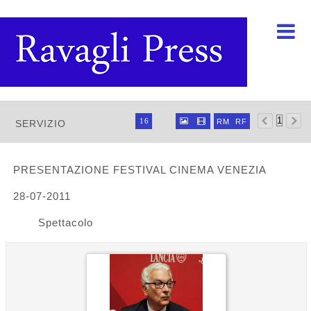

Ravagli foto rava



16


RM
RF
SERVIZIO
32
64
96
PRESENTAZIONE FESTIVAL CINEMA VENEZIA
28-07-2011
Spettacolo