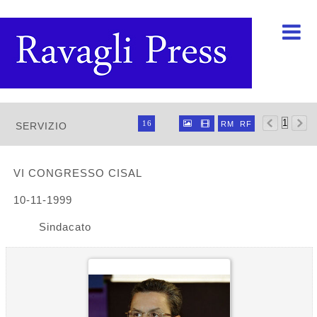

Ravagli foto rava



16


RM
RF
SERVIZIO
32
64
96
VI CONGRESSO CISAL
10-11-1999
Sindacato